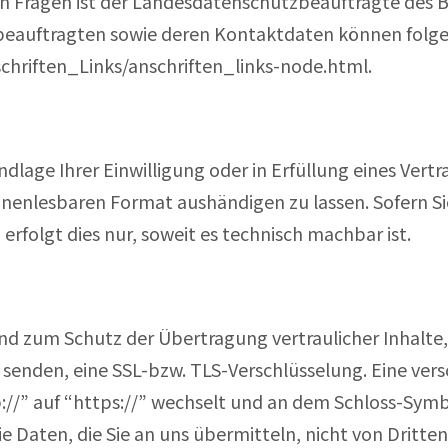
en Fragen ist der Landesdatenschutzbeauftragte des
utzbeauftragten sowie deren Kontaktdaten können f
chriften_Links/anschriften_links-node.html.
ndlage Ihrer Einwilligung oder in Erfüllung eines Vertr
inenlesbaren Format aushändigen zu lassen. Sofern Si
rfolgt dies nur, soweit es technisch machbar ist.
und zum Schutz der Übertragung vertraulicher Inhalte,
er senden, eine SSL-bzw. TLS-Verschlüsselung. Eine ver
p://” auf “https://” wechselt und an dem Schloss-Symbo
ie Daten, die Sie an uns übermitteln, nicht von Dritt